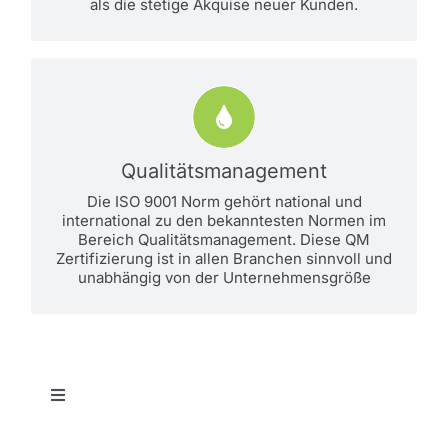
als die stetige Akquise neuer Kunden.
QM Zertifizierung (ISO 9001)
Ein Bestandteil der ISO9001-
Zertifizierung ist die Messung der
Qualitätsmanagement
Kundenzufriedenheit. Das votepad
Die ISO 9001 Norm gehört national und
ist hier das perfekte Werkzeug.
international zu den bekanntesten Normen im
mehr
Bereich Qualitätsmanagement. Diese QM
Zertifizierung ist in allen Branchen sinnvoll und
unabhängig von der Unternehmensgröße
Toggle
Navigation
Login