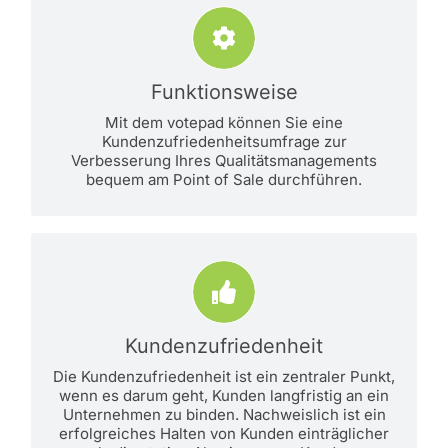
Wie funktioniert es?
Sie als Betreiber können über ein
Portal Fragen in beliebiger Tiefe
Funktionsweise
definieren.
Mit dem votepad können Sie eine
.
mehr
Erfahren Sie
Kundenzufriedenheitsumfrage zur
Verbesserung Ihres Qualitätsmanagements
bequem am Point of Sale durchführen.
Analyse
Das votepad ist wird gut sichtbar
und bequem zugänglich direkt am
Kundenzufriedenheit
„Point of Sale“ aufgestellt, und kann
Die Kundenzufriedenheit ist ein zentraler Punkt,
von Ihren Kunden frei und ohne
wenn es darum geht, Kunden langfristig an ein
mehr
Zwänge genutzt werden.
Unternehmen zu binden. Nachweislich ist ein
erfolgreiches Halten von Kunden einträglicher